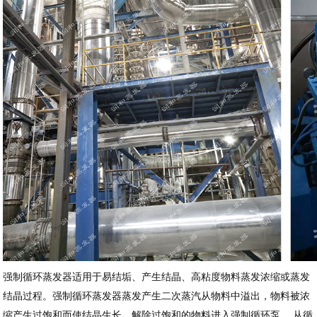
强制循环蒸发器适用于易结垢、产生结晶、高粘度物料蒸发浓缩或蒸发
结晶过程。强制循环蒸发器蒸发产生二次蒸汽从物料中溢出，物料被浓
缩产生过饱和而使结晶生长，解除过饱和的物料进入强制循环泵。 从循