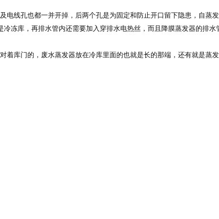
管及电线孔也都一并开掉，后两个孔是为固定和防止开口留下隐患，自蒸发
如是冷冻库，再排水管内还需要加入穿排水电热丝，而且降膜蒸发器的排水
能对着库门的，废水蒸发器放在冷库里面的也就是长的那端，还有就是蒸