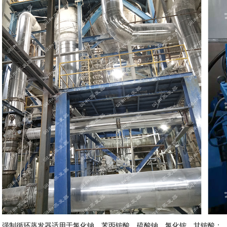
强制循环蒸发器适用于氯化钠、苯丙铵酸、硫酸钠、氯化铵、甘铵酸；