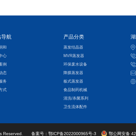
站导航
产品分类
湖
润和
蒸发结晶器
中心
MVR蒸发器
案例
环保废水设备
动态
降膜蒸发器
服务
板式蒸发器
方式
食品制药机械
清洗/杀菌系列
卫生流体配件
ts Reserved.
备案号：
鄂ICP备2022000965号-3
鄂公网安备 420