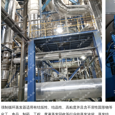
强制循环蒸发器适用有结垢性、结晶性、高粘度并且含不溶性固形物等
化工、食品、制药、工程、废液蒸发回收等行业的蒸发浓缩、蒸发结