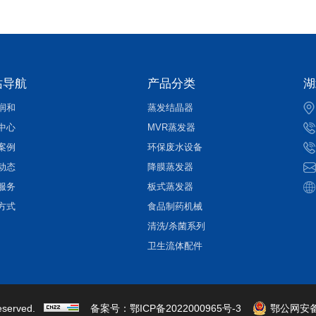
站导航
产品分类
湖
润和
蒸发结晶器
中心
MVR蒸发器
案例
环保废水设备
动态
降膜蒸发器
服务
板式蒸发器
方式
食品制药机械
清洗/杀菌系列
卫生流体配件
eserved.
备案号：
鄂ICP备2022000965号-3
鄂公网安备 