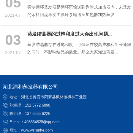
05
强制循环蒸发器是循环泵输送到列管式加热器内，未蒸发
的余料回流再次由循环泵输送至加热器加热蒸发...
2021-07
蒸发结晶器的过饱和度过大会出现问题...
03
蒸发结晶器存在过饱和度，可保证在较高成核和生长速率
的同时，不影响结晶的质量。那么大家知道蒸发...
2021-07
湖北润和蒸发器有限公司
地址：湖北省黄石市阳新县枫林镇枫林工业园
刘经理：
151 5772 6898
陈经理：
137 3635 6226
E-mail：
408354828@qq.com
网址：
www.wzrunhe.com